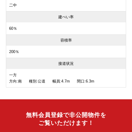
二中
建ぺい率
60％
容積率
200％
接道状況
一方
方向:南 種別:公道 幅員:4.7m 間口:6.3m
無料会員登録で非公開物件を
ご覧いただけます！