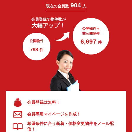
904
現在の会員数
人
会員登録で
物件数が
大幅アップ！
公開物件＋
非公開物件
6,697
公開物件
件
798
件
会員登録は無料！
会員専用マイページを作成！
希望条件に合う新着・価格変更物件をメール配
信！