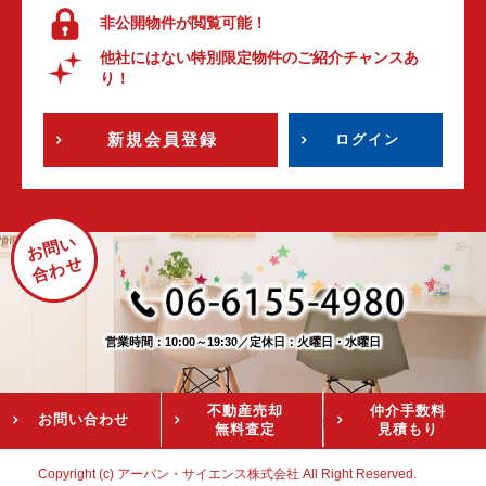
非公開物件が閲覧可能！
他社にはない特別限定物件のご紹介チャンスあ
り！
新規会員登録
ログイン
お問い
合わせ
営業時間：10:00～19:30
／
定休日：火曜日・水曜日
不動産売却
仲介手数料
お問い
合わせ
無料査定
見積もり
Copyright (c) アーバン・サイエンス株式会社 All Right Reserved.