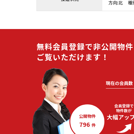
方向:北 種別
無料会員登録で非公開物件
ご覧いただけます！
現在の会員数
会員登録で
物件数が
大幅アッ
公開物件
796
件