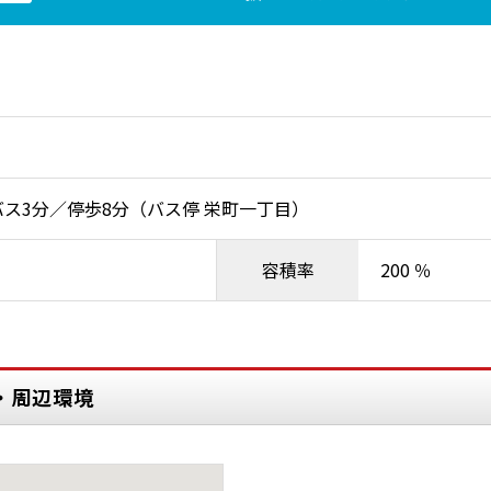
バス3分／停歩8分（バス停 栄町一丁目）
容積率
200 ％
・周辺環境