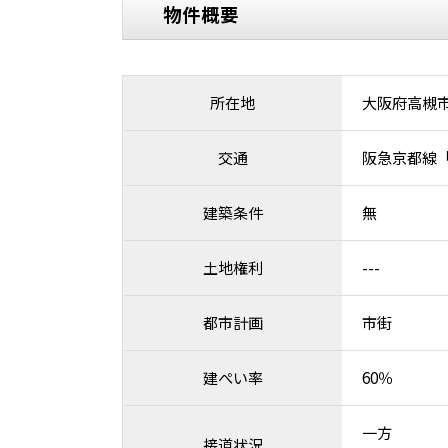
物件概要
所在地
大阪府高槻
交通
阪急京都線「
建築条件
無
土地権利
---
都市計画
市街
建ぺい率
60％
一方
接道状況