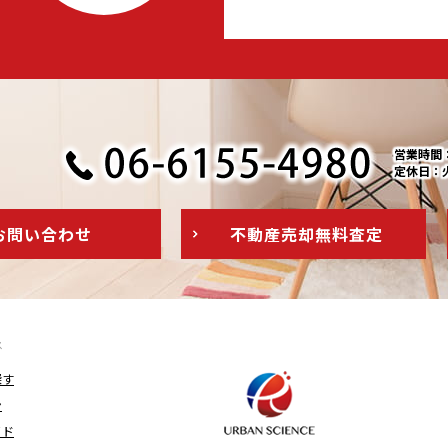
営業時間：1
定休日：
お問い
合わせ
不動産売却
無料査定
ス
探す
ン
イド