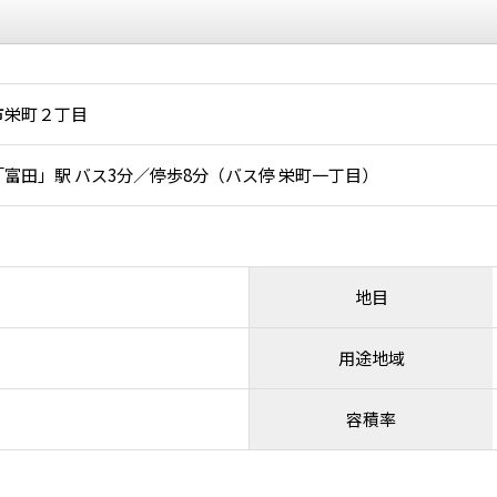
市栄町２丁目
富田」駅 バス3分／停歩8分（バス停 栄町一丁目）
地目
用途地域
容積率