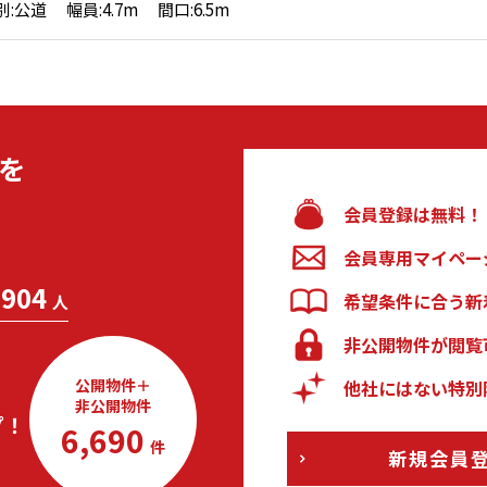
:公道 幅員:4.7m 間口:6.5m
を
会員登録は無料！
会員専用マイペー
904
希望条件に合う新
人
非公開物件が閲覧
公開物件＋
他社にはない特別
非公開物件
プ！
6,690
件
新規会員