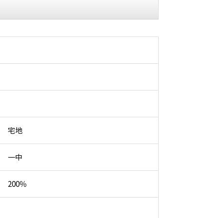
宅地
一中
200％