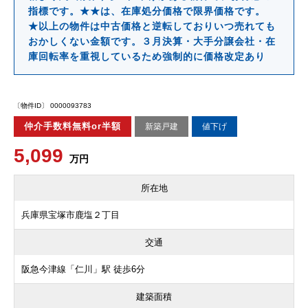
指標です。★★は、在庫処分価格で限界価格です。
★以上の物件は中古価格と逆転しておりいつ売れても
おかしくない金額です。３月決算・大手分譲会社・在
庫回転率を重視しているため強制的に価格改定あり
〔物件ID〕 0000093783
仲介手数料無料or半額
新築戸建
値下げ
5,099
万円
所在地
兵庫県宝塚市鹿塩２丁目
交通
阪急今津線「仁川」駅 徒歩6分
建築面積