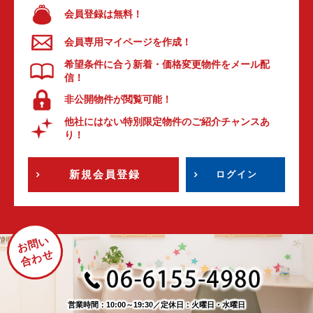
会員登録は無料！
会員専用マイページを作成！
希望条件に合う新着・価格変更物件をメール配
信！
非公開物件が閲覧可能！
他社にはない特別限定物件のご紹介チャンスあ
り！
新規会員登録
ログイン
お問い
合わせ
営業時間：10:00～19:30
／
定休日：火曜日・水曜日