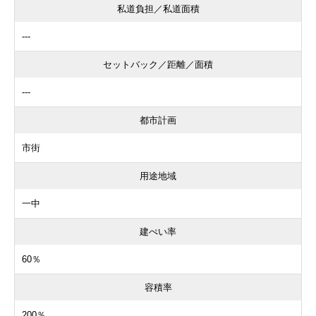
私道負担／私道面積
---
セットバック／距離／面積
---
都市計画
市街
用途地域
一中
建ぺい率
60％
容積率
200％