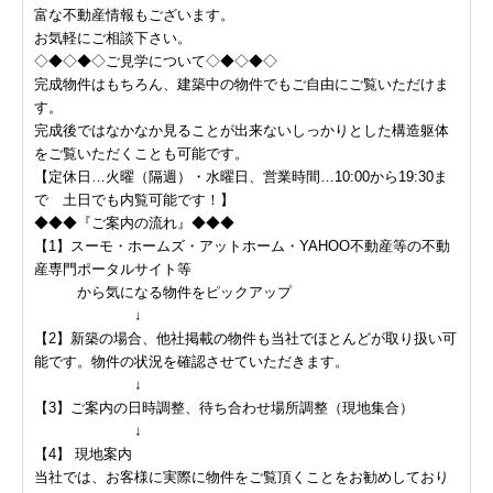
富な不動産情報もございます。
お気軽にご相談下さい。
◇◆◇◆◇ご見学について◇◆◇◆◇
完成物件はもちろん、建築中の物件でもご自由にご覧いただけま
す。
完成後ではなかなか見ることが出来ないしっかりとした構造躯体
をご覧いただくことも可能です。
【定休日…火曜（隔週）・水曜日、営業時間…10:00から19:30ま
で 土日でも内覧可能です！】
◆◆◆『ご案内の流れ』◆◆◆
【1】スーモ・ホームズ・アットホーム・YAHOO不動産等の不動
産専門ポータルサイト等
から気になる物件をピックアップ
↓
【2】新築の場合、他社掲載の物件も当社でほとんどが取り扱い可
能です。物件の状況を確認させていただきます。
↓
【3】ご案内の日時調整、待ち合わせ場所調整（現地集合）
↓
【4】 現地案内
当社では、お客様に実際に物件をご覧頂くことをお勧めしており