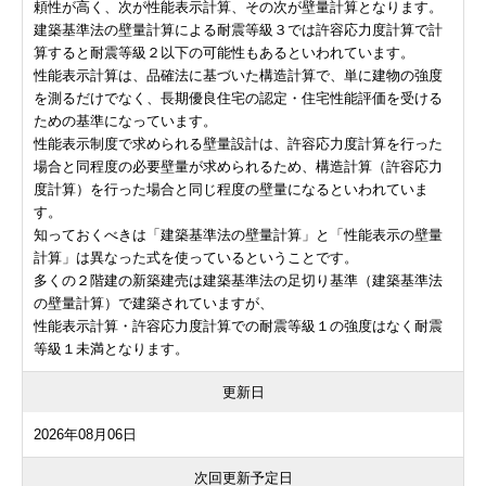
頼性が高く、次が性能表示計算、その次が壁量計算となります。
建築基準法の壁量計算による耐震等級３では許容応力度計算で計
算すると耐震等級２以下の可能性もあるといわれています。
性能表示計算は、品確法に基づいた構造計算で、単に建物の強度
を測るだけでなく、長期優良住宅の認定・住宅性能評価を受ける
ための基準になっています。
性能表示制度で求められる壁量設計は、許容応力度計算を行った
場合と同程度の必要壁量が求められるため、構造計算（許容応力
度計算）を行った場合と同じ程度の壁量になるといわれていま
す。
知っておくべきは「建築基準法の壁量計算」と「性能表示の壁量
計算」は異なった式を使っているということです。
多くの２階建の新築建売は建築基準法の足切り基準（建築基準法
の壁量計算）で建築されていますが、
性能表示計算・許容応力度計算での耐震等級１の強度はなく耐震
等級１未満となります。
更新日
2026年08月06日
次回更新予定日