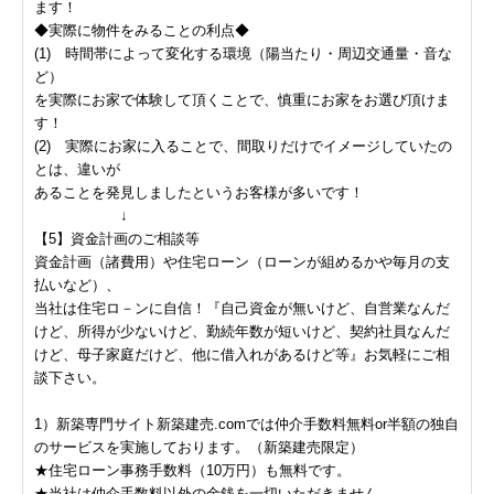
ます！
◆実際に物件をみることの利点◆
(1) 時間帯によって変化する環境（陽当たり・周辺交通量・音な
ど）
を実際にお家で体験して頂くことで、慎重にお家をお選び頂けま
す！
(2) 実際にお家に入ることで、間取りだけでイメージしていたの
とは、違いが
あることを発見しましたというお客様が多いです！
↓
【5】資金計画のご相談等
資金計画（諸費用）や住宅ローン（ローンが組めるかや毎月の支
払いなど）、
当社は住宅ロ－ンに自信！『自己資金が無いけど、自営業なんだ
けど、所得が少ないけど、勤続年数が短いけど、契約社員なんだ
けど、母子家庭だけど、他に借入れがあるけど等』お気軽にご相
談下さい。
1）新築専門サイト新築建売.comでは仲介手数料無料or半額の独自
のサービスを実施しております。（新築建売限定）
★住宅ローン事務手数料（10万円）も無料です。
★当社は仲介手数料以外の金銭を一切いただきません。