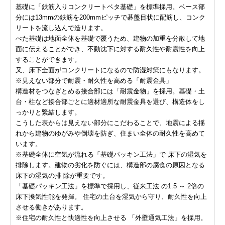
基礎に「鉄筋入りコンクリートベタ基礎」を標準採用。ベース部
分には13mmの鉄筋を200mmピッチで碁盤目状に配筋し、コンク
リートを流し込んで造ります。
べた基礎は地面全体を基礎で覆うため、建物の加重を分散して地
面に伝えることができ、不動沈下に対する耐久性や耐震性を向上
することができます。
又、床下全面がコンクリートになるので防湿対策にもなります。
※見えない部分で耐震・耐久性を高める「耐震金具」
構造材をつなぎとめる接合部には「耐震金物」を採用。基礎・土
台・柱など接合部ごとに適材適所な耐震金具を選び、構造体をし
っかりと緊結します。
こうした表からは見えない部分にこだわることで、地震による揺
れから建物のゆがみや倒壊を防ぎ、住まい全体の耐久性を高めて
います。
※基礎全体に空気が流れる「基礎パッキン工法」で 床下の湿気を
排除します。建物の劣化を防ぐには、構造部の腐食の原因となる
床下の湿気の排 除が重要です。
「基礎パッキン工法」を標準で採用し、従来工法 の1.5 ～ 2倍の
床下換気性能を発揮。 住宅の土台を湿気から守り、耐久性を向上
させる働きがあります。
※住宅の耐久性と快適性を向上させる 「外壁通気工法」を採用。