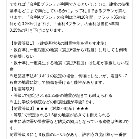
であれば「金利Bプラン」が利用できるというように、建物の技術
基準をどこまで満たしているかによって利用できるプランが異な
ります。「金利Aプラン」の金利は当初10年間、フラット35の金
利から0.25%引き下げ、「金利Bプラン」の金利は当初5年間
0.25%の引き下げになります。
【耐震等級1】（建築基準法の耐震性能を満たす水準）
・数百年に一度程度の地震（震度6強から7程度）に対しても倒壊
や崩壊しない
・数十年に一度発生する地震（震度5程度）は住宅が損傷しない程
度
※建築基準法ギリギリの設定の場合、倒壊はしないが、震度6～7
程度の地震に対して損傷を受ける可能性があります。
【耐震等級2】
・等級1で想定される1.25倍の地震が起きても耐えられる
※主に学校や病院などの耐震性能が等級2です。
【耐震等級3】★★★（対象不動産）★★★
・等級1で想定される1.5倍の地震が起きても耐えられる
※主に消防署や警察署など防災の拠点となっている建物は等級3で
す。
耐震等級３にも３段階のレベルがあり、許容応力度計算が一番信