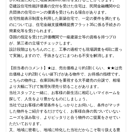
②建設住宅性能評価書の交付を受けた住宅は、民間金融機関や公
共団体の住宅ローンの優遇を受けられる場合があります。
住宅性能表示制度を利用した新築住宅で、一定の要件を満たすも
のについては、住宅金融支援機構提携フラット35に係る手続きの
簡素化等を受けられます。
③国の指定を受けた評価機関で一級建築士等の資格を持つプロ
が、第三者の立場でチェックします。
設計段階はもちろんのこと、工事の過程でも現場調査を4回に渡っ
て実施しますので、手抜きなどにまつわる不安を解消します。
【担当者のコメント】★は、売出価格より約1割くらい、★★は売
出価格より約2割くらい値下げがある物件で、お得感の指標です。
こちらの物件は、在庫回転率を重視する大手建売の分譲で、相場
より大幅に下げて無理矢理売り切ることがあります。
当社スタッフと一緒に、お客様の新生活に相応しいマイホームを
探して、人生をより豊かなものにしましょう。
当社ではお客様の希望条件をしっかりとお伺いし、条件がマッチ
した物件をご紹介するだけでなく、お客様自身の気づいていない
ニーズを汲み取り、よりピッタリと合う物件のご提案をさせてい
ただいております。
又、地域に密着し、地域に特化した当社だからこそ取り扱える豊