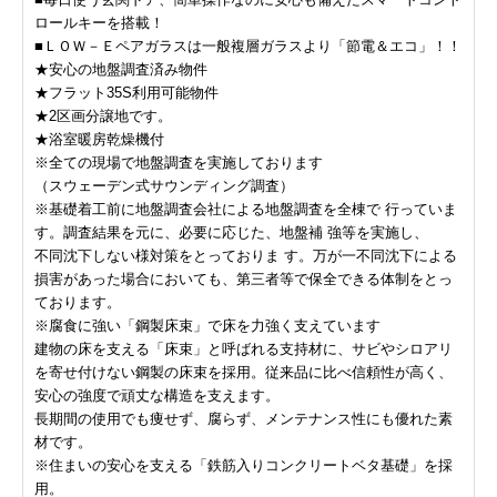
ロールキーを搭載！
■ＬＯＷ－Ｅペアガラスは一般複層ガラスより「節電＆エコ」！！
★安心の地盤調査済み物件
★フラット35S利用可能物件
★2区画分譲地です。
★浴室暖房乾燥機付
※全ての現場で地盤調査を実施しております
（スウェーデン式サウンディング調査）
※基礎着工前に地盤調査会社による地盤調査を全棟で 行っていま
す。調査結果を元に、必要に応じた、地盤補 強等を実施し、
不同沈下しない様対策をとっておりま す。万が一不同沈下による
損害があった場合においても、第三者等で保全できる体制をとっ
ております。
※腐食に強い「鋼製床束」で床を力強く支えています
建物の床を支える「床束」と呼ばれる支持材に、サビやシロアリ
を寄せ付けない鋼製の床束を採用。従来品に比べ信頼性が高く、
安心の強度で頑丈な構造を支えます。
長期間の使用でも痩せず、腐らず、メンテナンス性にも優れた素
材です。
※住まいの安心を支える「鉄筋入りコンクリートベタ基礎」を採
用。