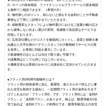
2）ローンの資金相談、ファイナンシャルプランナーとの資金相談
も無料でご相談できます。（希望の方）
3）物件探しのポイント、知らないと損をする金利のことや不動産
事情など丁寧にご説明させていただきます。
4）経験豊富なスタッフにより物件選びにおけるご提案の幅の広さ
から後悔しない住まい選びの実現、低価格で高品質なサービスを
目指しております。
5）広告宣伝費などのコストを徹底的にカットし、資質と経験を兼
ね備えた大手出身のベテランスタッフが少数精鋭でサービスの質
を追求し、お客様に利益を還元しています。
※新築物件のほとんどは当社で取り扱い可能です。
※諸費用はどこでも同じではございません。
※価格交渉もお客様のかわりに分譲会社に交渉させていただきま
す。
●フラット35S利用可能物件とは？
フラット35の技術基準に加え、耐震性、省エネルギー性などに優
れた住宅を取得する場合に、一定期間フラット35の金利を引き下
げてくれるのが「フラット35S」です。フラット35Sには「金利A
プラン」と「金利Bプラン」があります。例えば、耐震等級3の住
宅であれば「金利Aプラン」の利用ができ、耐震等級2以上の住宅