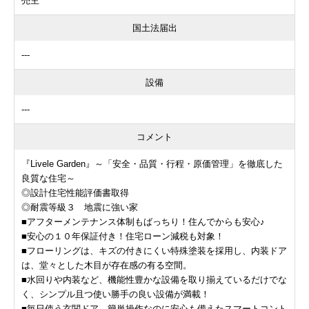
売主
国土法届出
---
設備
---
コメント
『Livele Garden』～「安全・品質・行程・原価管理」を徹底した
良質な住宅～
◎設計住宅性能評価書取得
◎耐震等級３ 地震に強い家
■アフターメンテナンス体制もばっちり！住んでからも安心♪
■安心の１０年保証付き！住宅ローン減税も対象！
■フローリングは、キズの付きにくい特殊塗装を採用し、内装ドア
は、堂々とした木目が存在感の有る空間。
■水回りや内装など、機能性豊かな設備を取り揃えているだけでな
く、シンプル且つ使い勝手の良い設備が満載！
■毎日使う玄関ドア、簡単操作なのに安心も備えたスマートコント