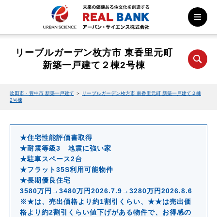
リーブルガーデン枚方市 東香里元町
新築一戸建て２棟2号棟
吹田市・豊中市 新築一戸建て
＞
リーブルガーデン枚方市 東香里元町 新築一戸建て２棟
2号棟
★住宅性能評価書取得
★耐震等級3 地震に強い家
★駐車スペース2台
★フラット35S利用可能物件
★長期優良住宅
3580万円→3480万円2026.7.9→3280万円2026.8.6
※★は、売出価格より約1割引くらい、★★は売出価
格より約2割引くらい値下げがある物件で、お得感の