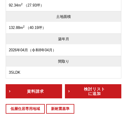
2
92.34m
（27.93坪）
土地面積
2
132.88m
（40.19坪）
築年月
2026年04月（令和8年04月）
間取り
3SLDK
検討リスト
資料請求
に追加
低層住居専用地域
新耐震基準