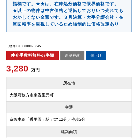
指標です。★★は、在庫処分価格で限界価格です。
★以上の物件は中古価格と逆転しておりいつ売れても
おかしくない金額です。３月決算・大手分譲会社・在
庫回転率を重視しているため強制的に価格改定あり
〔物件ID〕 0000093645
仲介手数料無料or半額
新築戸建
値下げ
3,280
万円
所在地
大阪府枚方市東香里元町
交通
京阪本線「香里園」駅 バス12分／停歩2分
建築面積