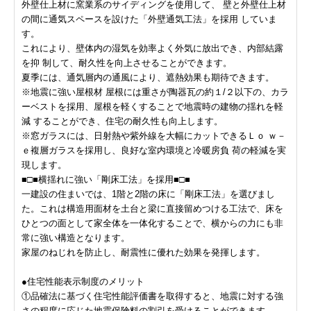
外壁仕上材に窯業系のサイディングを使用して、 壁と外壁仕上材
の間に通気スペースを設けた「外壁通気工法」を採用 していま
す。
これにより、壁体内の湿気を効率よく外気に放出でき、内部結露
を抑 制して、耐久性を向上させることができます。
夏季には、通気層内の通風により、遮熱効果も期待できます。
※地震に強い屋根材 屋根には重さが陶器瓦の約１/２以下の、カラ
ーベストを採用、屋根を軽くすることで地震時の建物の揺れを軽
減 することができ、住宅の耐久性も向上します。
※窓ガラスには、日射熱や紫外線を大幅にカットできるＬｏ ｗ－
ｅ複層ガラスを採用し、良好な室内環境と冷暖房負 荷の軽減を実
現します。
■□■横揺れに強い「剛床工法」を採用■□■
一建設の住まいでは、1階と2階の床に「剛床工法」を選びまし
た。これは構造用面材を土台と梁に直接留めつける工法で、床を
ひとつの面として家全体を一体化することで、横からの力にも非
常に強い構造となります。
家屋のねじれを防止し、耐震性に優れた効果を発揮します。
●住宅性能表示制度のメリット
①品確法に基づく住宅性能評価書を取得すると、地震に対する強
さの程度に応じた地震保険料の割引を受けることができます。