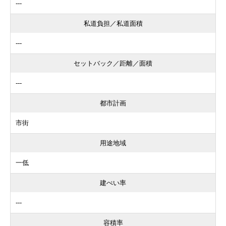
---
私道負担／私道面積
---
セットバック／距離／面積
---
都市計画
市街
用途地域
一低
建ぺい率
---
容積率