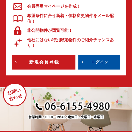
会員専用マイページを作成！
希望条件に合う新着・価格変更物件をメール配
信！
非公開物件が閲覧可能！
他社にはない特別限定物件のご紹介チャンスあ
り！
新規会員登録
ログイン
お問い
合わせ
営業時間：10:00～19:30
／
定休日：火曜日・水曜日