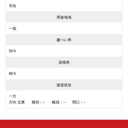
市街
用途地域
一低
建ぺい率
50％
容積率
80％
接道状況
一方
方向:北東 種別：-- 幅員：-- 間口：--