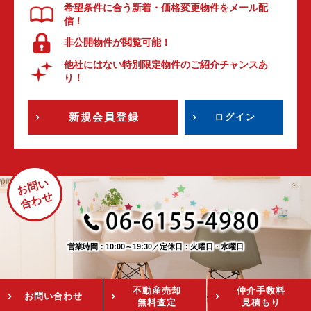
希望条件に合う新着・価格変更物件をメール配
信！
非公開物件が閲覧可能！
他社にはない特別限定物件のご紹介チャンスあ
り！
新規会員登録
ログイン
お問い
合わせ
営業時間：10:00～19:30
／
定休日：火曜日・水曜日
不動産売却
仲介手数料
お問い
合わせ
無料査定
見積もり