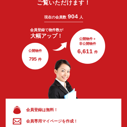
ご覧いただけます！
904
現在の会員数
人
会員登録で
物件数が
大幅アップ！
公開物件＋
非公開物件
6,611
公開物件
件
795
件
会員登録は無料！
会員専用マイページを作成！