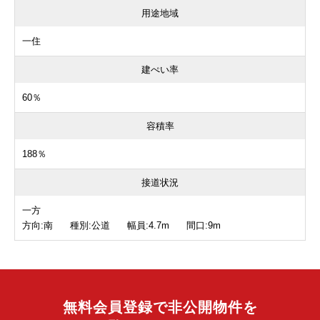
用途地域
一住
建ぺい率
60％
容積率
188％
接道状況
一方
方向:南 種別:公道 幅員:4.7m 間口:9m
無料会員登録で非公開物件を