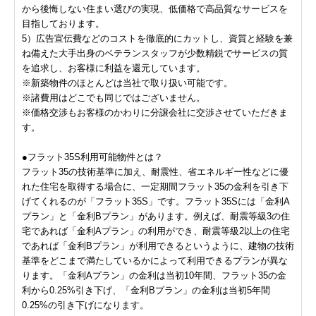
から後悔しない住まい選びの実現、低価格で高品質なサービスを
目指しております。
5）広告宣伝費などのコストを徹底的にカットし、資質と経験を兼
ね備えた大手出身のベテランスタッフが少数精鋭でサービスの質
を追求し、お客様に利益を還元しています。
※新築物件のほとんどは当社で取り扱い可能です。
※諸費用はどこでも同じではございません。
※価格交渉もお客様のかわりに分譲会社に交渉させていただきま
す。
●フラット35S利用可能物件とは？
フラット35の技術基準に加え、耐震性、省エネルギー性などに優
れた住宅を取得する場合に、一定期間フラット35の金利を引き下
げてくれるのが「フラット35S」です。フラット35Sには「金利A
プラン」と「金利Bプラン」があります。例えば、耐震等級3の住
宅であれば「金利Aプラン」の利用ができ、耐震等級2以上の住宅
であれば「金利Bプラン」が利用できるというように、建物の技術
基準をどこまで満たしているかによって利用できるプランが異な
ります。「金利Aプラン」の金利は当初10年間、フラット35の金
利から0.25%引き下げ、「金利Bプラン」の金利は当初5年間
0.25%の引き下げになります。