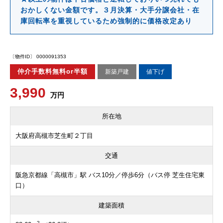
おかしくない金額です。３月決算・大手分譲会社・在
庫回転率を重視しているため強制的に価格改定あり
〔物件ID〕 0000091353
仲介手数料無料or半額
新築戸建
値下げ
3,990
万円
所在地
大阪府高槻市芝生町２丁目
交通
阪急京都線「高槻市」駅 バス10分／停歩6分（バス停 芝生住宅東
口）
建築面積
2