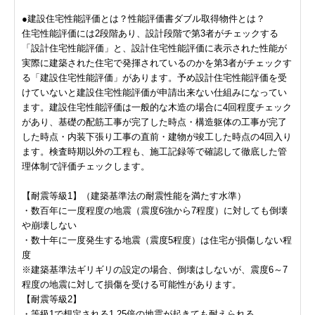
●建設住宅性能評価とは？性能評価書ダブル取得物件とは？
住宅性能評価には2段階あり、設計段階で第3者がチェックする
「設計住宅性能評価」と、設計住宅性能評価に表示された性能が
実際に建築された住宅で発揮されているのかを第3者がチェックす
る「建設住宅性能評価」があります。予め設計住宅性能評価を受
けていないと建設住宅性能評価が申請出来ない仕組みになってい
ます。建設住宅性能評価は一般的な木造の場合に4回程度チェック
があり、基礎の配筋工事が完了した時点・構造躯体の工事が完了
した時点・内装下張り工事の直前・建物が竣工した時点の4回入り
ます。検査時期以外の工程も、施工記録等で確認して徹底した管
理体制で評価チェックします。
【耐震等級1】（建築基準法の耐震性能を満たす水準）
・数百年に一度程度の地震（震度6強から7程度）に対しても倒壊
や崩壊しない
・数十年に一度発生する地震（震度5程度）は住宅が損傷しない程
度
※建築基準法ギリギリの設定の場合、倒壊はしないが、震度6～7
程度の地震に対して損傷を受ける可能性があります。
【耐震等級2】
・等級1で想定される1.25倍の地震が起きても耐えられる