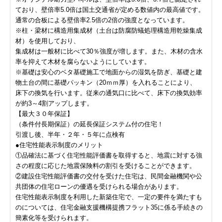
ており、壁倍率5.0倍は国土交通省が定める数値内の最高値です。
通常の合板による壁倍率2.5倍の2倍の強度となっています。
※柱・梁材に構造用集成材（土台は防腐防蟻処理構造用乾燥集成
材）を使用しており、
集成材は一般材に比べて30％強度が増します。また、木材の含水
率を抑えて木材を腐らないようにしています。
※基礎は安心のベタ基礎施工で地面からの湿気を防ぎ、基礎と建
物土台の間に基礎パッキン（20ｍｍ厚）を入れることにより、
床下の換気を行います。従来の通気口に比べて、床下の換気効率
が約3～4割アップします。
【最大３０年保証】
（条件付長期保証）の延長保証システム付の住宅！
引渡し後、半年・２年・５年に点検有
●住宅性能表示制度のメリット
①品確法に基づく住宅性能評価書を取得すると、地震に対する強
さの程度に応じた地震保険料の割引を受けることができます。
②建設住宅性能評価書の交付を受けた住宅は、民間金融機関や公
共団体の住宅ローンの優遇を受けられる場合があります。
住宅性能表示制度を利用した新築住宅で、一定の要件を満たすも
のについては、住宅金融支援機構提携フラット35に係る手続きの
簡素化等を受けられます。