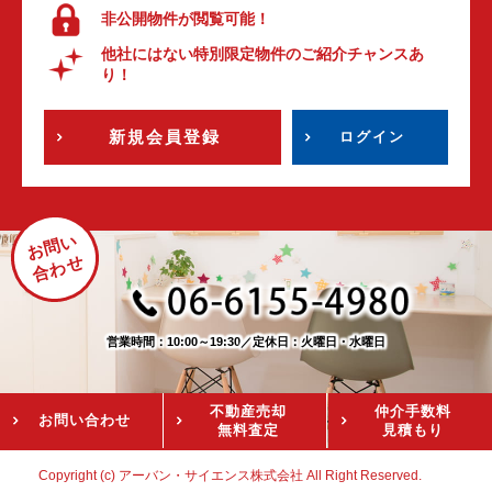
非公開物件が閲覧可能！
他社にはない特別限定物件のご紹介チャンスあ
り！
新規会員登録
ログイン
お問い
合わせ
営業時間：10:00～19:30
／
定休日：火曜日・水曜日
不動産売却
仲介手数料
お問い
合わせ
無料査定
見積もり
Copyright (c) アーバン・サイエンス株式会社 All Right Reserved.