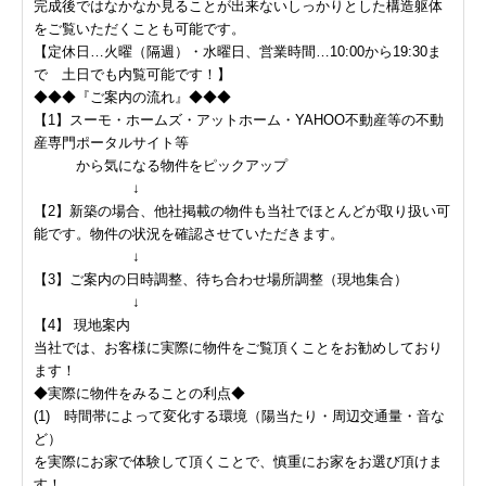
完成後ではなかなか見ることが出来ないしっかりとした構造躯体
をご覧いただくことも可能です。
【定休日…火曜（隔週）・水曜日、営業時間…10:00から19:30ま
で 土日でも内覧可能です！】
◆◆◆『ご案内の流れ』◆◆◆
【1】スーモ・ホームズ・アットホーム・YAHOO不動産等の不動
産専門ポータルサイト等
から気になる物件をピックアップ
↓
【2】新築の場合、他社掲載の物件も当社でほとんどが取り扱い可
能です。物件の状況を確認させていただきます。
↓
【3】ご案内の日時調整、待ち合わせ場所調整（現地集合）
↓
【4】 現地案内
当社では、お客様に実際に物件をご覧頂くことをお勧めしており
ます！
◆実際に物件をみることの利点◆
(1) 時間帯によって変化する環境（陽当たり・周辺交通量・音な
ど）
を実際にお家で体験して頂くことで、慎重にお家をお選び頂けま
す！