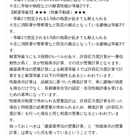
※主に学校や病院などの耐震性能が等級2です。
【耐震等級3】★★★（対象不動産）★★★
・等級1で想定される1.5倍の地震が起きても耐えられる
※主に消防署や警察署など防災の拠点となっている建物は等級3で
す。
・等級1で想定される1.5倍の地震が起きても耐えられる
※主に消防署や警察署など防災の拠点となっている建物は等級3で
す。
耐震等級３にも３段階のレベルがあり、許容応力度計算が一番信
頼性が高く、次が性能表示計算、その次が壁量計算となります。
建築基準法の壁量計算による耐震等級３では許容応力度計算で計
算すると耐震等級２以下の可能性もあるといわれています。
性能表示計算は、品確法に基づいた構造計算で、単に建物の強度
を測るだけでなく、長期優良住宅の認定・住宅性能評価を受ける
ための基準になっています。
性能表示制度で求められる壁量設計は、許容応力度計算を行った
場合と同程度の必要壁量が求められるため、構造計算（許容応力
度計算）を行った場合と同じ程度の壁量になるといわれていま
す。
知っておくべきは「建築基準法の壁量計算」と「性能表示の壁量
計算」は異なった式を使っているということです。