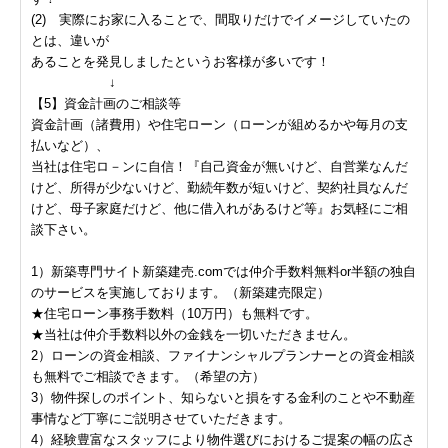
(2) 実際にお家に入ることで、間取りだけでイメージしていたの
とは、違いが
あることを発見しましたというお客様が多いです！
↓
【5】資金計画のご相談等
資金計画（諸費用）や住宅ローン（ローンが組めるかや毎月の支
払いなど）、
当社は住宅ロ－ンに自信！『自己資金が無いけど、自営業なんだ
けど、所得が少ないけど、勤続年数が短いけど、契約社員なんだ
けど、母子家庭だけど、他に借入れがあるけど等』お気軽にご相
談下さい。
1）新築専門サイト新築建売.comでは仲介手数料無料or半額の独自
のサービスを実施しております。（新築建売限定）
★住宅ローン事務手数料（10万円）も無料です。
★当社は仲介手数料以外の金銭を一切いただきません。
2）ローンの資金相談、ファイナンシャルプランナーとの資金相談
も無料でご相談できます。（希望の方）
3）物件探しのポイント、知らないと損をする金利のことや不動産
事情など丁寧にご説明させていただきます。
4）経験豊富なスタッフにより物件選びにおけるご提案の幅の広さ