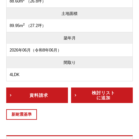
88.60m
（26.8坪）
土地面積
2
89.95m
（27.2坪）
築年月
2026年06月（令和8年06月）
間取り
4LDK
検討リスト
資料請求
に追加
新耐震基準