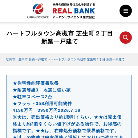
ハートフルタウン高槻市 芝生町２丁目
新築一戸建て
吹田市・豊中市 新築一戸建て
＞
ハートフルタウン高槻市 芝生町２丁目 新築一戸建て
★住宅性能評価書取得
★耐震等級3 地震に強い家
★駐車スペース2台
★フラット35S利用可能物件
4190万円→3990万円2026.7.16
※★は、売出価格より約1割引くらい、★★は売出価
格より約2割引くらい値下げがある物件で、お得感の
指標です。★★は、在庫処分価格で限界価格です。
★以上の物件は中古価格と逆転しておりいつ売れても