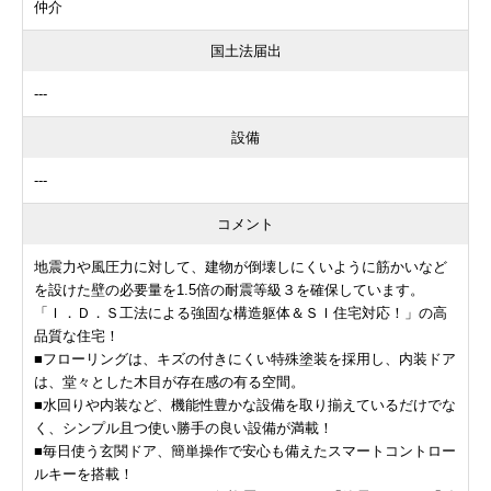
仲介
国土法届出
---
設備
---
コメント
地震力や風圧力に対して、建物が倒壊しにくいように筋かいなど
を設けた壁の必要量を1.5倍の耐震等級３を確保しています。
「Ｉ．Ｄ．Ｓ工法による強固な構造躯体＆ＳＩ住宅対応！」の高
品質な住宅！
■フローリングは、キズの付きにくい特殊塗装を採用し、内装ドア
は、堂々とした木目が存在感の有る空間。
■水回りや内装など、機能性豊かな設備を取り揃えているだけでな
く、シンプル且つ使い勝手の良い設備が満載！
■毎日使う玄関ドア、簡単操作で安心も備えたスマートコントロー
ルキーを搭載！