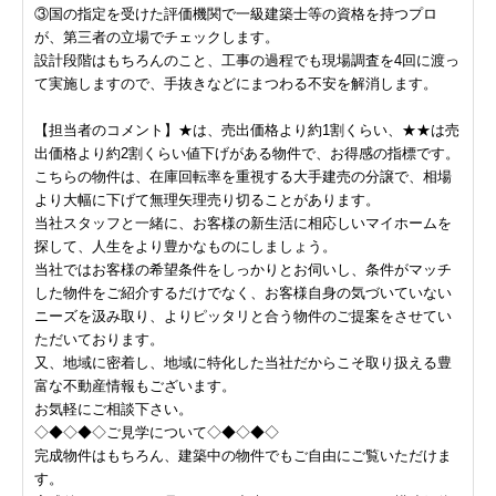
③国の指定を受けた評価機関で一級建築士等の資格を持つプロ
が、第三者の立場でチェックします。
設計段階はもちろんのこと、工事の過程でも現場調査を4回に渡っ
て実施しますので、手抜きなどにまつわる不安を解消します。
【担当者のコメント】★は、売出価格より約1割くらい、★★は売
出価格より約2割くらい値下げがある物件で、お得感の指標です。
こちらの物件は、在庫回転率を重視する大手建売の分譲で、相場
より大幅に下げて無理矢理売り切ることがあります。
当社スタッフと一緒に、お客様の新生活に相応しいマイホームを
探して、人生をより豊かなものにしましょう。
当社ではお客様の希望条件をしっかりとお伺いし、条件がマッチ
した物件をご紹介するだけでなく、お客様自身の気づいていない
ニーズを汲み取り、よりピッタリと合う物件のご提案をさせてい
ただいております。
又、地域に密着し、地域に特化した当社だからこそ取り扱える豊
富な不動産情報もございます。
お気軽にご相談下さい。
◇◆◇◆◇ご見学について◇◆◇◆◇
完成物件はもちろん、建築中の物件でもご自由にご覧いただけま
す。