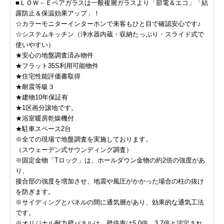
■ＬＯＷ－Ｅペアガラスは一般複層ガラスより「節電＆エコ」「結
露防止＆保温効果アップ」！
☆カラーモニターインターホンで来客もひと目で確認安心です♪
☆システムキッチン（浄水器内蔵・収納たっぷり・スライド式で
使いやすい）
★安心の地盤調査済み物件
★フラット35S利用可能物件
★住宅性能評価書取得
★耐震等級３
★建物10年保証有
★1区画分譲地です。
★浴室暖房乾燥機付
★駐車スペース2台
※全ての現場で地盤調査を実施しております。
（スウェーデン式サウンディング調査）
※固定金物「Tロック」は、ホールダウン金物の約2倍の強度があ
り、
接合部の強度を増加させ、地震や風圧がかかった場合の柱の抜け
を防ぎます。
※サイディングとパネルの間に通気層があり、効果的な通気工法
です。
※オリジナル耐力壁パネルは、壁倍率は5.0倍、3.7倍と認定され