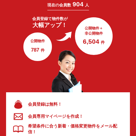
904
現在の会員数
人
会員登録で
物件数が
大幅アップ！
公開物件＋
非公開物件
6,504
公開物件
件
787
件
会員登録は無料！
会員専用マイページを作成！
希望条件に合う新着・価格変更物件をメール配
信！