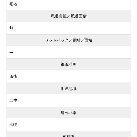
宅地
私道負担／私道面積
無
セットバック／距離／面積
---
都市計画
市街
用途地域
二中
建ぺい率
60％
容積率