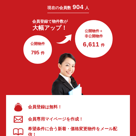
904
現在の会員数
人
会員登録で
物件数が
大幅アップ！
公開物件＋
非公開物件
6,611
公開物件
件
795
件
会員登録は無料！
会員専用マイページを作成！
希望条件に合う新着・価格変更物件をメール配
信！