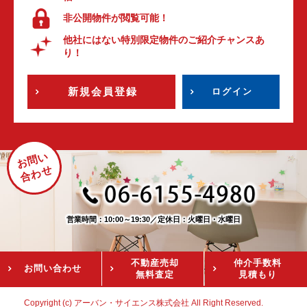
非公開物件が閲覧可能！
他社にはない特別限定物件のご紹介チャンスあ
り！
新規会員登録
ログイン
お問い
合わせ
営業時間：10:00～19:30
／
定休日：火曜日・水曜日
不動産売却
仲介手数料
お問い
合わせ
無料査定
見積もり
Copyright (c) アーバン・サイエンス株式会社 All Right Reserved.