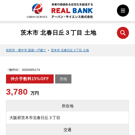
茨木市 北春日丘３丁目 土地
吹田市・豊中市 新築一戸建て
＞
茨木市 北春日丘３丁目 土地
〔物件ID〕 0000085174
仲介手数料15%OFF
売地
3,780
万円
所在地
大阪府茨木市北春日丘３丁目
交通