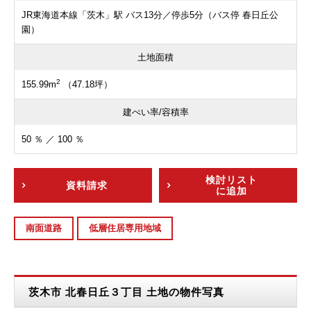
JR東海道本線「茨木」駅 バス13分／停歩5分（バス停 春日丘公
園）
土地面積
2
155.99m
（47.18坪）
建ぺい率/容積率
50 ％ ／ 100 ％
検討リスト
資料請求
に追加
南面道路
低層住居専用地域
茨木市 北春日丘３丁目 土地の物件写真