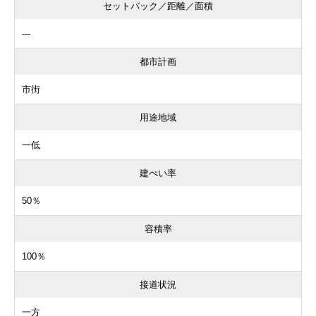
セットバック／距離／面積
---
都市計画
市街
用途地域
一低
建ぺい率
50％
容積率
100％
接道状況
一方