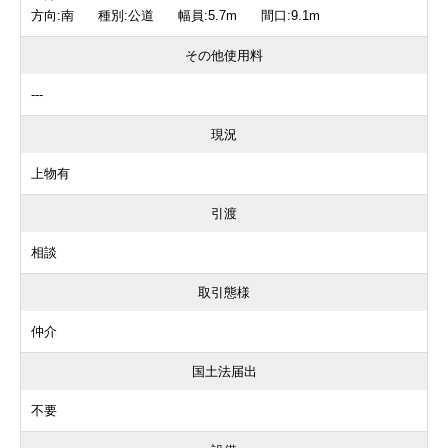
方向:南 種別:公道 幅員:5.7m 間口:9.1m
その他使用料
---
現況
上物有
引渡
相談
取引態様
仲介
国土法届出
不要