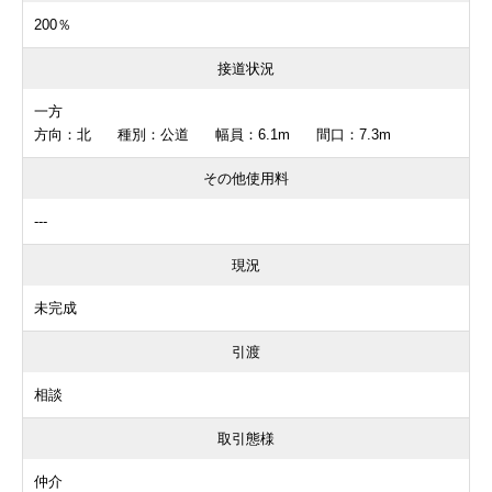
200％
接道状況
一方
方向：北 種別：公道 幅員：6.1m 間口：7.3m
その他使用料
---
現況
未完成
引渡
相談
取引態様
仲介