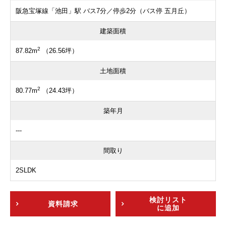
阪急宝塚線「池田」駅 バス7分／停歩2分（バス停 五月丘）
建築面積
2
87.82m
（26.56坪）
土地面積
2
80.77m
（24.43坪）
築年月
---
間取り
2SLDK
検討リスト
資料請求
に追加