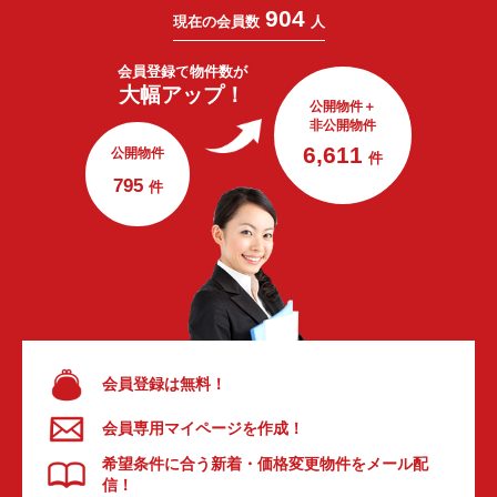
904
現在の会員数
人
会員登録で
物件数が
大幅アップ！
公開物件＋
非公開物件
6,611
公開物件
件
795
件
会員登録は無料！
会員専用マイページを作成！
希望条件に合う新着・価格変更物件をメール配
信！