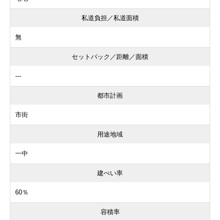
私道負担／私道面積
無
セットバック／距離／面積
---
都市計画
市街
用途地域
一中
建ぺい率
60％
容積率