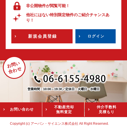
非公開物件が閲覧可能！
他社にはない特別限定物件のご紹介チャンスあ
り！
新規会員登録
ログイン
お問い
合わせ
営業時間：10:00～19:30
／
定休日：火曜日・水曜日
不動産売却
仲介手数料
お問い
合わせ
無料査定
見積もり
Copyright (c) アーバン・サイエンス株式会社 All Right Reserved.