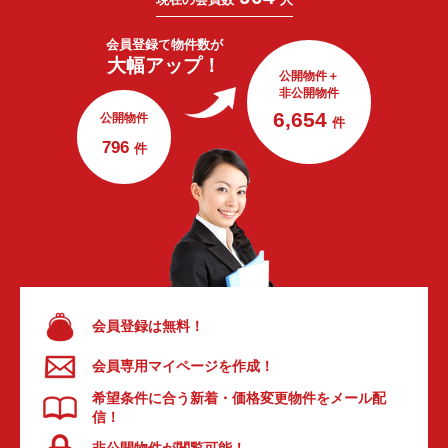
会員登録で
物件数が
大幅アップ！
公開物件＋
非公開物件
6,654
公開物件
件
796
件
会員登録は無料！
会員専用マイページを作成！
希望条件に合う新着・価格変更物件をメール配
信！