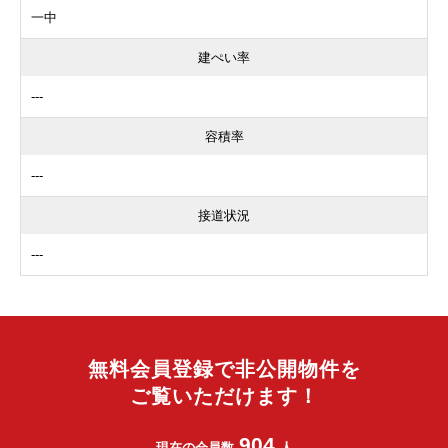
一中
建ぺい率
---
容積率
---
接道状況
---
無料会員登録で非公開物件を
ご覧いただけます！
904
現在の会員数
人