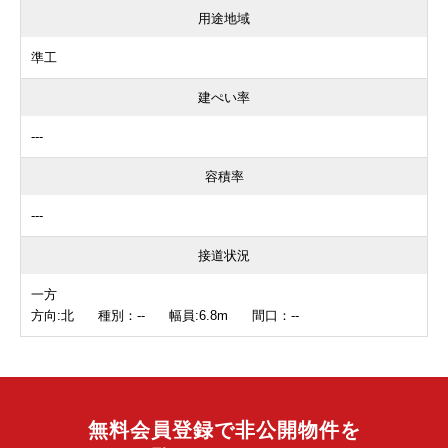
用途地域
準工
建ぺい率
---
容積率
---
接道状況
一方
方向:北 種別：-- 幅員:6.8m 間口：--
無料会員登録で非公開物件を