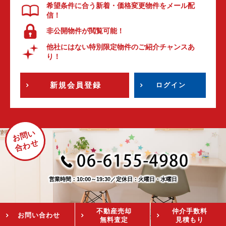
希望条件に合う新着・価格変更物件をメール配
信！
非公開物件が閲覧可能！
他社にはない特別限定物件のご紹介チャンスあ
り！
新規会員登録
ログイン
お問い
合わせ
営業時間：10:00～19:30
／
定休日：火曜日・水曜日
不動産売却
仲介手数料
お問い
合わせ
無料査定
見積もり