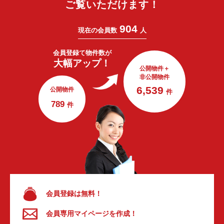
ご覧いただけます！
904
現在の会員数
人
会員登録で
物件数が
大幅アップ！
公開物件＋
非公開物件
6,539
公開物件
件
789
件
会員登録は無料！
会員専用マイページを作成！