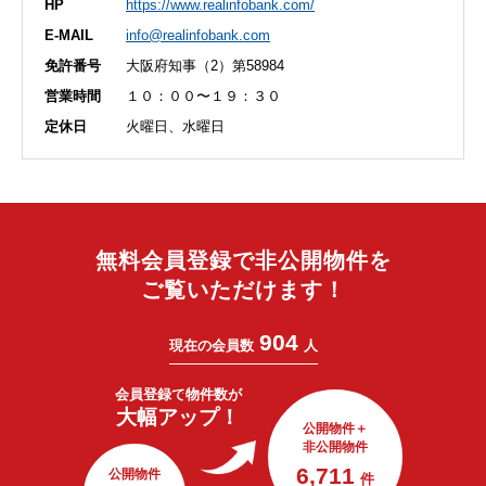
HP
https://www.realinfobank.com/
E-MAIL
info@realinfobank.com
免許番号
大阪府知事（2）第58984
営業時間
１０：００〜１９：３０
定休日
火曜日、水曜日
無料会員登録で非公開物件を
ご覧いただけます！
904
現在の会員数
人
会員登録で
物件数が
大幅アップ！
公開物件＋
非公開物件
6,711
公開物件
件