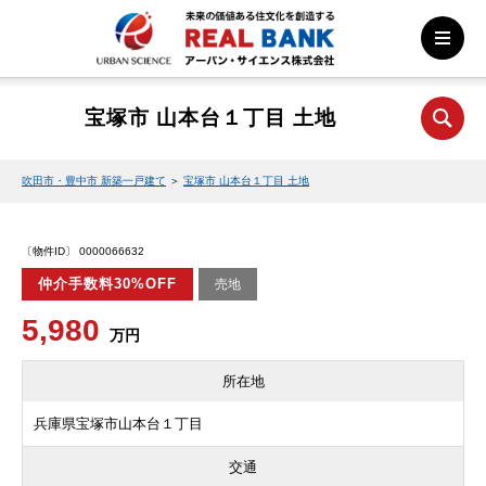
宝塚市 山本台１丁目 土地
吹田市・豊中市 新築一戸建て
＞
宝塚市 山本台１丁目 土地
〔物件ID〕 0000066632
仲介手数料30%OFF
売地
5,980
万円
所在地
兵庫県宝塚市山本台１丁目
交通