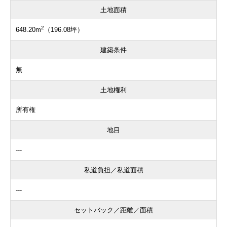
土地面積
2
648.20m
（196.08坪）
建築条件
無
土地権利
所有権
地目
---
私道負担／私道面積
---
セットバック／距離／面積