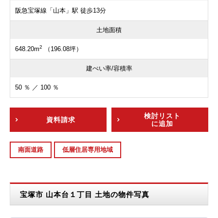
阪急宝塚線「山本」駅 徒歩13分
土地面積
2
648.20m
（196.08坪）
建ぺい率/容積率
50 ％ ／ 100 ％
検討リスト
資料請求
に追加
南面道路
低層住居専用地域
宝塚市 山本台１丁目 土地の物件写真