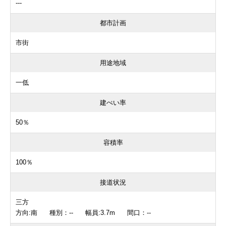
---
都市計画
市街
用途地域
一低
建ぺい率
50％
容積率
100％
接道状況
三方
方向:南 種別：-- 幅員:3.7m 間口：--