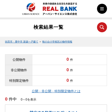
検索結果一覧
吹田市・豊中市 新築一戸建て
＞
牧の台小学校区の物件情報
0
公開物件
件
0
非公開物件
件
0
特別限定物件
件
公開・非公開・特別限定物件とは
0
件中
0～0を表示