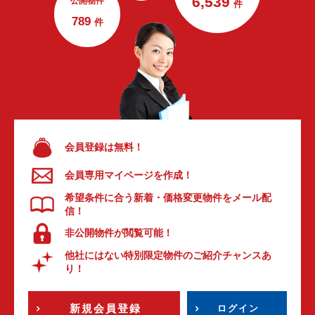
6,539
公開物件
件
789
件
会員登録は無料！
会員専用マイページを作成！
希望条件に合う新着・価格変更物件をメール配
信！
非公開物件が閲覧可能！
他社にはない特別限定物件のご紹介チャンスあ
り！
新規会員登録
ログイン