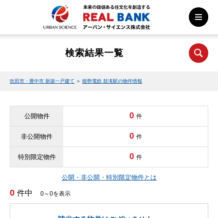
検索結果一覧
吹田市・豊中市 新築一戸建て
＞
能勢電鉄 鼓滝駅の物件情報
0
公開物件
件
0
非公開物件
件
0
特別限定物件
件
公開・非公開・特別限定物件とは
0
件中
0～0を表示