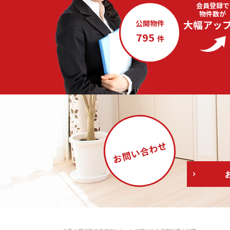
会員登録で
物件数が
大幅アッ
公開物件
795
件
合わせ
お問い