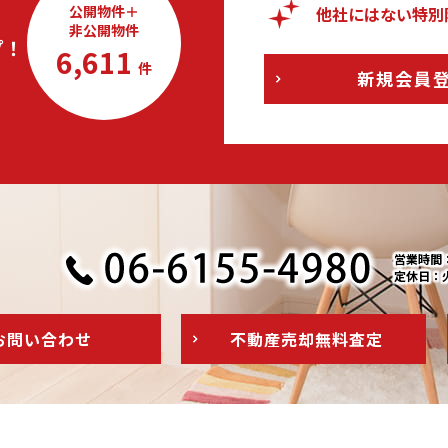
公開物件＋
他社にはない特別
非公開物件
プ！
6,611
件
新規会員
営業時間：1
定休日：
お問い
合わせ
不動産売却
無料査定