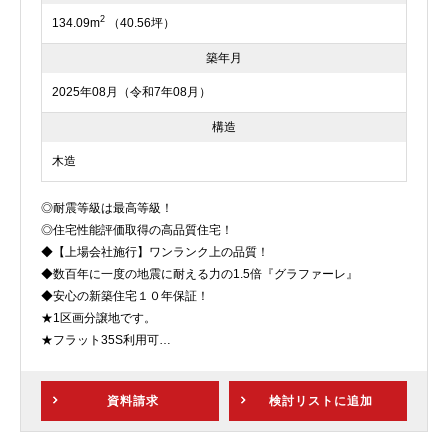
2
134.09m
（40.56坪）
築年月
2025年08月（令和7年08月）
構造
木造
◎耐震等級は最高等級！
◎住宅性能評価取得の高品質住宅！
◆【上場会社施行】ワンランク上の品質！
◆数百年に一度の地震に耐える力の1.5倍『グラファーレ』
◆安心の新築住宅１０年保証！
★1区画分譲地です。
★フラット35S利用可
★ペアガラス標準装備
★浴室暖房乾燥機付
資料請求
検討リスト
に追加
★駐車スペース2台
※全ての現場で地盤調査を実施しております。