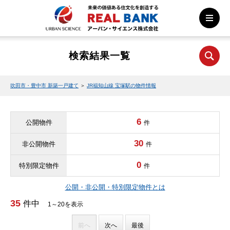
検索結果一覧
吹田市・豊中市 新築一戸建て
＞
JR福知山線 宝塚駅の物件情報
6
公開物件
件
30
非公開物件
件
0
特別限定物件
件
公開・非公開・特別限定物件とは
35
件中
1～20を表示
前へ
次へ
最後