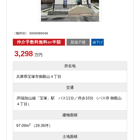
〔物件ID〕 0000080046
仲介手数料無料or半額
新築戸建
値下げ
3,298
万円
所在地
兵庫県宝塚市御殿山４丁目
交通
JR福知山線「宝塚」駅 バス11分／停歩10分 （バス停 御殿山
４丁目）
建物面積
2
97.09m
（29.36坪）
土地面積