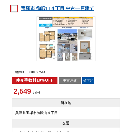
宝塚市 御殿山４丁目 中古一戸建て
〔物件ID〕 0000097544
仲介手数料10%OFF
中古戸建
値下げ
2,549
万円
所在地
兵庫県宝塚市御殿山４丁目
交通