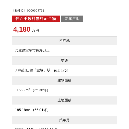
〔物件ID〕 0000094791
仲介手数料無料or半額
新築戸建
4,180
万円
所在地
兵庫県宝塚市長寿ガ丘
交通
JR福知山線「宝塚」駅 徒歩17分
建物面積
2
116.99m
（35.38坪）
土地面積
2
185.18m
（56.01坪）
築年月