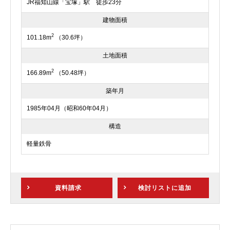
JR福知山線「宝塚」駅 徒歩23分
建物面積
2
101.18m
（30.6坪）
土地面積
2
166.89m
（50.48坪）
築年月
1985年04月（昭和60年04月）
構造
軽量鉄骨
資料請求
検討リスト
に追加