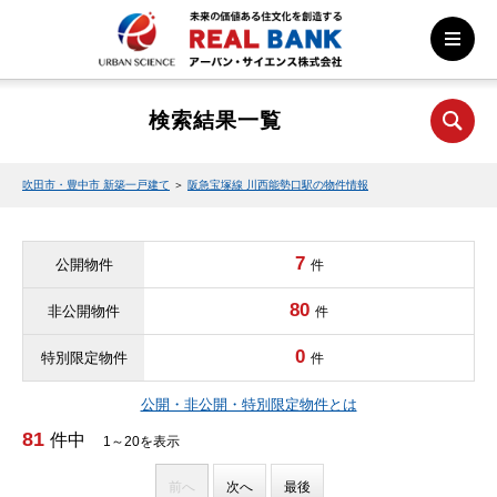
検索結果一覧
吹田市・豊中市 新築一戸建て
＞
阪急宝塚線 川西能勢口駅の物件情報
7
公開物件
件
80
非公開物件
件
0
特別限定物件
件
公開・非公開・特別限定物件とは
81
件中
1～20を表示
前へ
次へ
最後