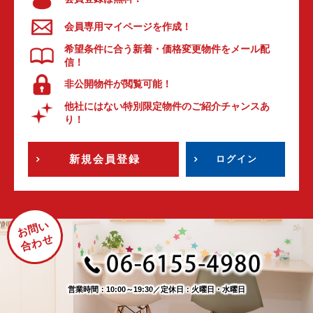
会員専用マイページを作成！
希望条件に合う新着・価格変更物件をメール配
信！
非公開物件が閲覧可能！
他社にはない特別限定物件のご紹介チャンスあ
り！
新規会員登録
ログイン
お問い
合わせ
営業時間：10:00～19:30
／
定休日：火曜日・水曜日