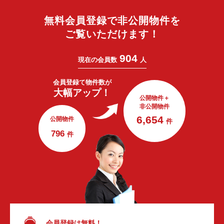
無料会員登録で非公開物件を
ご覧いただけます！
904
現在の会員数
人
会員登録で
物件数が
大幅アップ！
公開物件＋
非公開物件
6,654
公開物件
件
796
件
会員登録は無料！