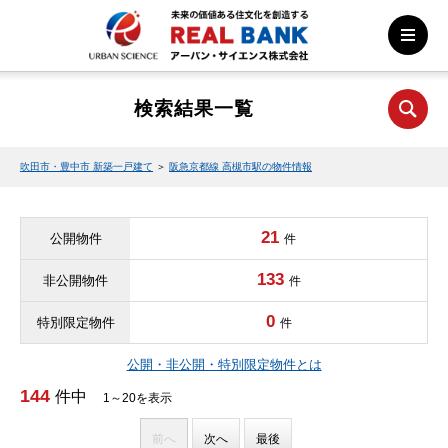
検索結果一覧
吹田市・豊中市 新築一戸建て
＞
阪急京都線 高槻市駅の物件情報
21
公開物件
件
133
非公開物件
件
0
特別限定物件
件
公開・非公開・特別限定物件とは
144
件中
1～20を表示
前へ
次へ
最後