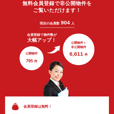
無料会員登録で非公開物件を
ご覧いただけます！
904
現在の会員数
人
会員登録で
物件数が
大幅アップ！
公開物件＋
非公開物件
6,611
公開物件
件
795
件
会員登録は無料！