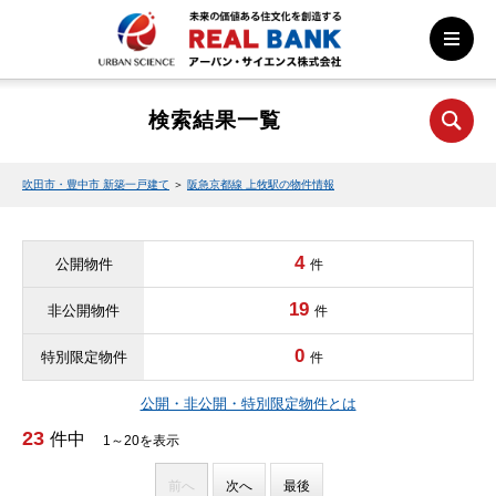
検索結果一覧
吹田市・豊中市 新築一戸建て
＞
阪急京都線 上牧駅の物件情報
4
公開物件
件
19
非公開物件
件
0
特別限定物件
件
公開・非公開・特別限定物件とは
23
件中
1～20を表示
前へ
次へ
最後