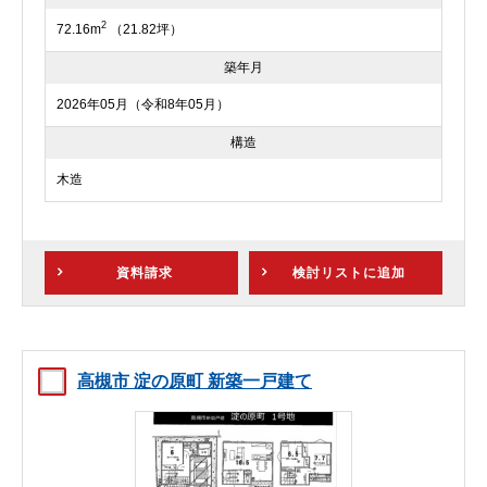
2
72.16m
（21.82坪）
築年月
2026年05月（令和8年05月）
構造
木造
資料請求
検討リスト
に追加
高槻市 淀の原町 新築一戸建て