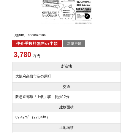
〔物件ID〕 0000090596
仲介手数料無料or半額
新築戸建
3,780
万円
所在地
大阪府高槻市淀の原町
交通
阪急京都線「上牧」駅 徒歩12分
建物面積
2
89.42m
（27.04坪）
土地面積