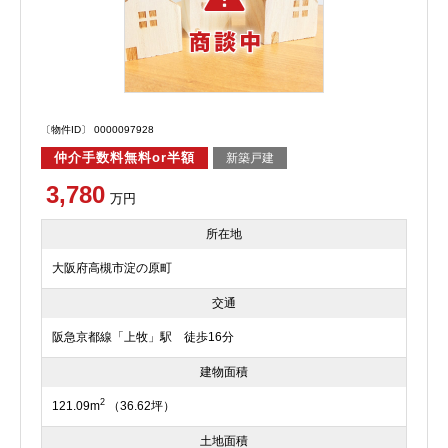
〔物件ID〕 0000097928
仲介手数料無料or半額
新築戸建
3,780
万円
所在地
大阪府高槻市淀の原町
交通
阪急京都線「上牧」駅 徒歩16分
建物面積
2
121.09m
（36.62坪）
土地面積