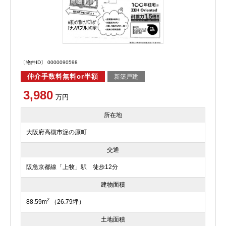
〔物件ID〕 0000090598
仲介手数料無料or半額
新築戸建
3,980
万円
所在地
大阪府高槻市淀の原町
交通
阪急京都線「上牧」駅 徒歩12分
建物面積
2
88.59m
（26.79坪）
土地面積