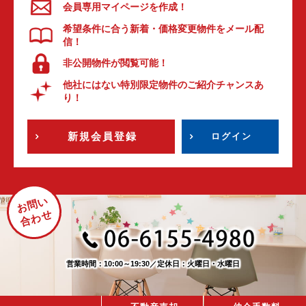
会員専用マイページを作成！
希望条件に合う新着・価格変更物件をメール配
信！
非公開物件が閲覧可能！
他社にはない特別限定物件のご紹介チャンスあ
り！
新規会員登録
ログイン
お問い
合わせ
営業時間：10:00～19:30
／
定休日：火曜日・水曜日