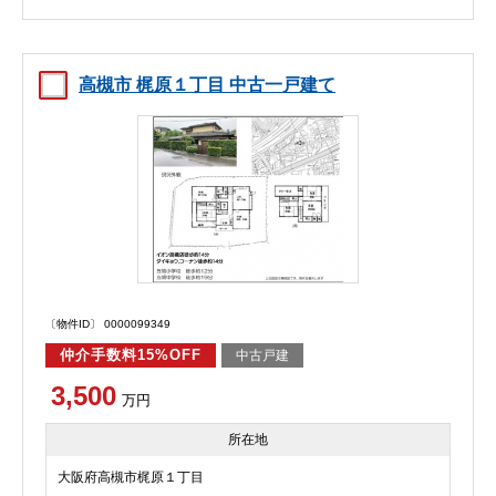
高槻市 梶原１丁目 中古一戸建て
〔物件ID〕 0000099349
仲介手数料15%OFF
中古戸建
3,500
万円
所在地
大阪府高槻市梶原１丁目