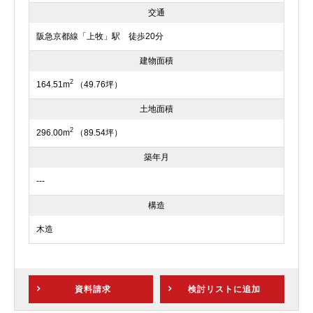
交通
阪急京都線「上牧」駅 徒歩20分
建物面積
2
164.51m
（49.76坪）
土地面積
2
296.00m
（89.54坪）
築年月
---
構造
木造
資料請求
検討リスト
に追加