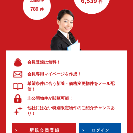
6,539
公開物件
件
789
件
会員登録は無料！
会員専用マイページを作成！
希望条件に合う新着・価格変更物件をメール配
信！
非公開物件が閲覧可能！
他社にはない特別限定物件のご紹介チャンスあ
り！
新規会員登録
ログイン