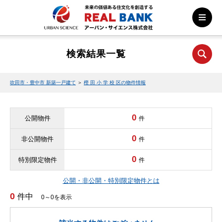
検索結果一覧
吹田市・豊中市 新築一戸建て
＞
樫 田 小 学 校 区の物件情報
0
公開物件
件
0
非公開物件
件
0
特別限定物件
件
公開・非公開・特別限定物件とは
0
件中
0～0を表示