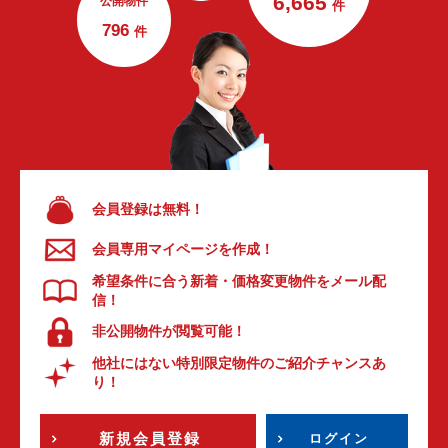
6,665
公開物件
件
796
件
会員登録は無料！
会員専用マイページを作成！
希望条件に合う新着・価格変更物件をメール配
信！
非公開物件が閲覧可能！
他社にはない特別限定物件のご紹介チャンスあ
り！
新規会員登録
ログイン