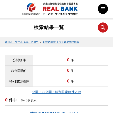
検索結果一覧
吹田市・豊中市 新築一戸建て
＞
JR関西本線 久宝寺駅の物件情報
0
公開物件
件
0
非公開物件
件
0
特別限定物件
件
公開・非公開・特別限定物件とは
0
件中
0～0を表示