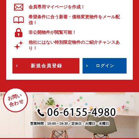
会員専用マイページを作成！
希望条件に合う新着・価格変更物件をメール配
信！
非公開物件が閲覧可能！
他社にはない特別限定物件のご紹介チャンスあ
り！
新規会員登録
ログイン
お問い
合わせ
営業時間：10:00～19:30
／
定休日：火曜日・水曜日