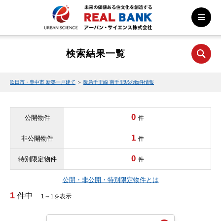
検索結果一覧
吹田市・豊中市 新築一戸建て
＞
阪急千里線 南千里駅の物件情報
0
公開物件
件
1
非公開物件
件
0
特別限定物件
件
公開・非公開・特別限定物件とは
1
件中
1～1を表示