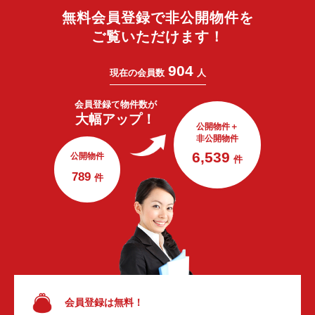
無料会員登録で非公開物件を
ご覧いただけます！
904
現在の会員数
人
会員登録で
物件数が
大幅アップ！
公開物件＋
非公開物件
6,539
公開物件
件
789
件
会員登録は無料！