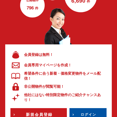
6,690
公開物件
件
796
件
会員登録は無料！
会員専用マイページを作成！
希望条件に合う新着・価格変更物件をメール配
信！
非公開物件が閲覧可能！
他社にはない特別限定物件のご紹介チャンスあ
り！
新規会員登録
ログイン