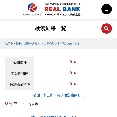
検索結果一覧
吹田市・豊中市 新築一戸建て
＞
京阪交野線 郡津駅の物件情報
0
公開物件
件
0
非公開物件
件
0
特別限定物件
件
公開・非公開・特別限定物件とは
0
件中
0～0を表示