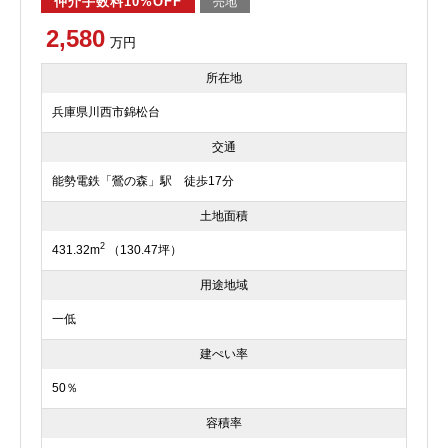
仲介手数料10%OFF
売地
2,580
万円
所在地
兵庫県川西市錦松台
交通
能勢電鉄「鶯の森」駅 徒歩17分
土地面積
2
431.32m
（130.47坪）
用途地域
一低
建ぺい率
50％
容積率