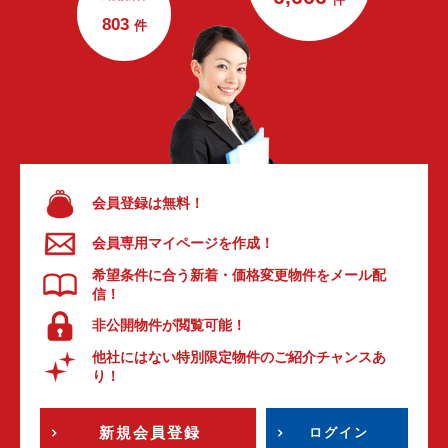
803
件
会員登録は無料！
会員専用マイページを作成！
希望条件に合う新着・価格変更物件をメール配
信！
非公開物件が閲覧可能！
他社にはない特別限定物件のご紹介チャンスあ
り！
新規会員登録
ログイン