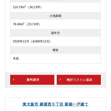
2
119.79m
（36.23坪）
土地面積
2
78.49m
（23.74坪）
築年月
2026年12月（令和8年12月）
構造
木造
資料請求
検討リスト
に追加
東大阪市 菱屋西５丁目 新築一戸建て