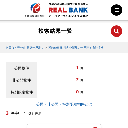
検索結果一覧
吹田市・豊中市 新築一戸建て
＞
近鉄奈良線 河内小阪駅の一戸建て物件情報
1
公開物件
件
2
非公開物件
件
0
特別限定物件
件
公開・非公開・特別限定物件とは
3
件中
1～3を表示