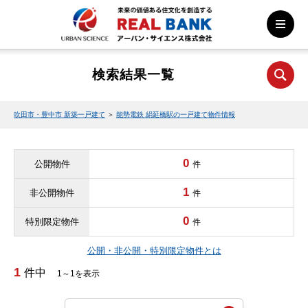
検索結果一覧
吹田市・豊中市 新築一戸建て
＞
能勢電鉄 絹延橋駅の一戸建て物件情報
0
公開物件
件
1
非公開物件
件
0
特別限定物件
件
公開・非公開・特別限定物件とは
1
件中
1～1を表示