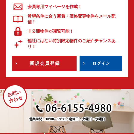
会員専用マイページを作成！
希望条件に合う新着・価格変更物件をメール配
信！
非公開物件が閲覧可能！
他社にはない特別限定物件のご紹介チャンスあ
り！
新規会員登録
ログイン
お問い
合わせ
営業時間：10:00～19:30
／
定休日：火曜日・水曜日