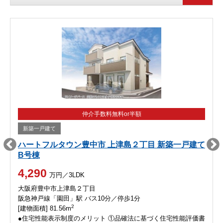
仲介手数料無料or半額
新築一戸建て
ハートフルタウン豊中市 上津島２丁目 新築一戸建て
B号棟
4,290
万円／3LDK
大阪府豊中市上津島２丁目
阪急神戸線「園田」駅 バス10分／停歩1分
2
[建物面積] 81.56m
●住宅性能表示制度のメリット ①品確法に基づく住宅性能評価書