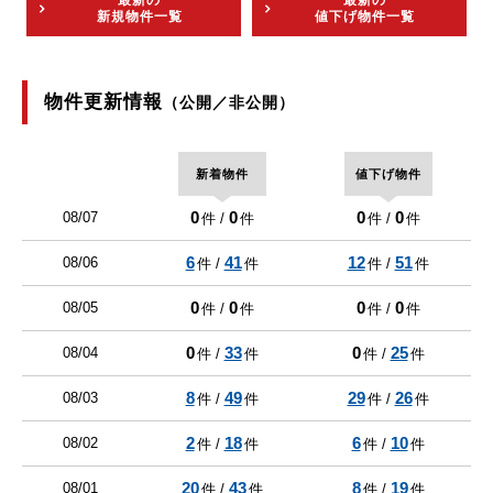
最新の
最新の
新規物件一覧
値下げ物件一覧
物件更新情報
（公開／非公開）
新着物件
値下げ物件
0
0
0
0
08/07
件 /
件
件 /
件
6
41
12
51
08/06
件 /
件
件 /
件
0
0
0
0
08/05
件 /
件
件 /
件
0
33
0
25
08/04
件 /
件
件 /
件
8
49
29
26
08/03
件 /
件
件 /
件
2
18
6
10
08/02
件 /
件
件 /
件
20
43
8
19
08/01
件 /
件
件 /
件