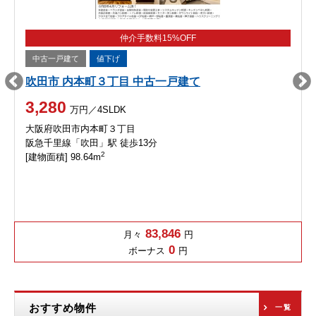
仲介手数料15%OFF
中古一戸建て
値下げ
吹田市 内本町３丁目 中古一戸建て
3,280
万円／4SLDK
大阪府吹田市内本町３丁目
阪急千里線「吹田」駅 徒歩13分
2
[建物面積] 98.64m
83,846
月々
円
0
ボーナス
円
おすすめ物件
一覧