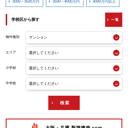
3000～3500万円
3500～4000万円
4000万円以上
京阪本線
学校区から探す
一覧
京阪交野線
阪急神戸線
物件種別
阪急宝塚線
エリア
阪急京都線
小学校
阪急今津線
阪急甲陽線
中学校
阪急伊丹線
検索
阪急箕面線
阪急千里線
大阪・兵庫 新築建売.com