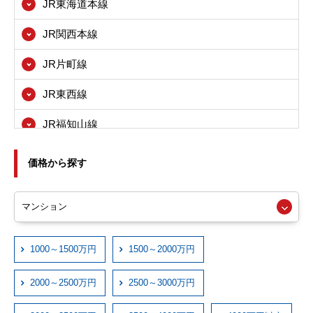
JR東海道本線
茨木市
JR関西本線
八尾市
JR片町線
寝屋川市
JR東西線
箕面市
JR福知山線
東大阪市
JRおおさか東線
尼崎市
価格から探す
近鉄大阪線
西宮市
近鉄奈良線
伊丹市
近鉄信貴線
1000～1500万円
1500～2000万円
宝塚市
近鉄けいはんな線
川西市
2000～2500万円
2500～3000万円
近鉄西信貴ケーブル