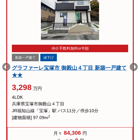
仲介手数料無料or半額
新築一戸建て
値下げ
グラファーレ宝塚市 御殿山４丁目 新築一戸建て
★★
3,298
万円
4LDK
兵庫県宝塚市御殿山４丁目
JR福知山線「宝塚」駅 バス11分／停歩10分
2
[建物面積] 97.09m
84,306
月々
円