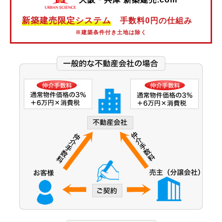
阪神本線
新築建売限定システム
手数料0円の仕組み
阪神なんば線
※建築条件付き土地は除く
阪神武庫川線
北大阪急行電鉄
能勢電鉄
大阪市営御堂筋線
大阪市営谷町線
大阪市営中央線
大阪モノレール線
大阪モノレール彩都線
大阪市営今里筋線