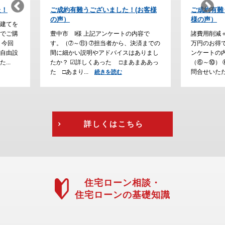
(お客様
ご成約有難うございました！（お客
ご成約有
様の声）
の声）
内容で
諸費用削減＋価格交渉でトータル 204
諸費用削
決済までの
万円のお得でご購入 尼崎市 N様 上記ア
万円のお
はありまし
ンケートの内容は、下記になります。
を機に、
あまああっ
（⑥～⑩） ⑥アーバンサイエンス㈱にお
兼ね合い
問合せいただいた理...
した。 上
続きを読む
詳しくはこちら
住宅ローン相談・
住宅ローンの基礎知識