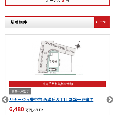
0
ボーナス
円
新着物件
一覧
仲介手数料無料or半額
新築一戸建て
リナージュ豊中市 西緑丘３丁目 新築一戸建て
6,480
万円／3LDK