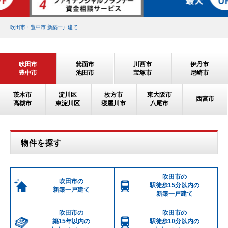
吹田市・豊中市 新築一戸建て
吹田市
箕面市
川西市
伊丹市
豊中市
池田市
宝塚市
尼崎市
茨木市
淀川区
枚方市
東大阪市
西宮市
高槻市
東淀川区
寝屋川市
八尾市
物件を探す
吹田市の
吹田市の
駅徒歩15分以内の
新築一戸建て
新築一戸建て
吹田市の
吹田市の
築15年以内の
駅徒歩10分以内の