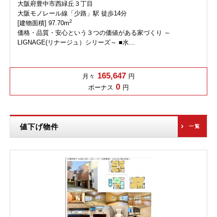
大阪府豊中市西緑丘３丁目
大阪モノレール線「少路」駅 徒歩14分
2
[建物面積] 97.70m
価格・品質・安心という３つの価値がある家づくり ～
LIGNAGE(リナージュ）シリーズ～ ■水…
165,647
月々
円
0
ボーナス
円
値下げ物件
一覧