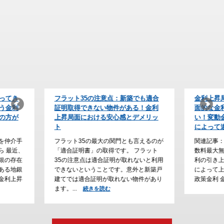
でも適合
金利上昇局面での銀行の選び方、表
「円安・
る！金利
面的な金利に惑わされてはいけな
「住宅ロ
デメリッ
い！変動金利の引き上げ時期は銀行
きか？物
によって違う！
は原則と
言えるのが
関連記事：関西の新築一戸建てを仲介手
関連記事
フラット
数料最大無料で購入するはこちら 基準金
数料最大無
ないと利用
利の引き上げで変動金利が上がる！銀行
年6月＋0
外と新築戸
によって上げる時期がバラバラ！ 日銀の
ぶり高水
物件があり
政策金利 金利上昇局面の...
した。また
続きを読む
む