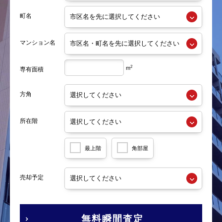
町名
マンション名
2
m
専有面積
方角
所在階
最上階
角部屋
売却予定
無料瞬間査定